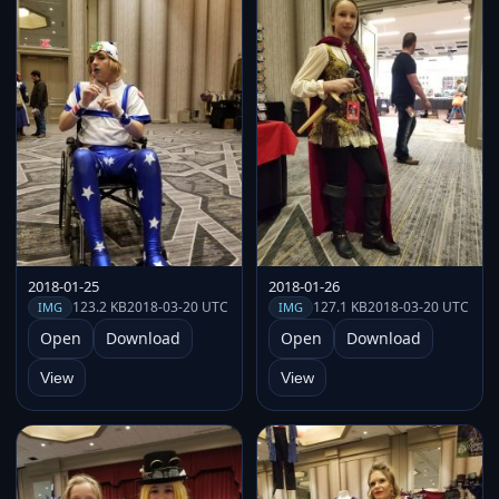
2018-01-25
2018-01-26
123.2 KB
2018-03-20 UTC
127.1 KB
2018-03-20 UTC
IMG
IMG
Open
Download
Open
Download
View
View